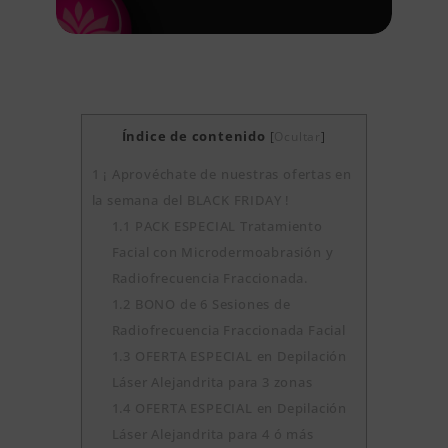
Índice de contenido
[
Ocultar
]
1
¡ Aprovéchate de nuestras ofertas en
la semana del BLACK FRIDAY !
1.1
PACK ESPECIAL Tratamiento
Facial con Microdermoabrasión y
Radiofrecuencia Fraccionada.
1.2
BONO de 6 Sesiones de
Radiofrecuencia Fraccionada Facial
1.3
OFERTA ESPECIAL en Depilación
Láser Alejandrita para 3 zonas
1.4
OFERTA ESPECIAL en Depilación
Láser Alejandrita para 4 ó más