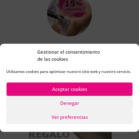
Gestionar el consentimiento
Puedes aprovechar estas ofertas
de las cookies
tanto para tí, porque te lo mereces,
Utilizamos cookies para optimizar nuestro sitio web y nuestro servicio.
como también para hacer un buen
regalo a algún ser querido, seguro
que le gustará y no se le olvidará.
Aceptar cookies
Denegar
Ver preferencias