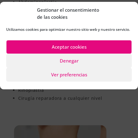
Abdominoplastia
Gestionar el consentimiento
Braquioplastia y cruroplastia
de las cookies
Lipo abdomen
Lipo costados
Utilizamos cookies para optimizar nuestro sitio web y nuestro servicio.
Lipo cuello
Lipo piernas
Aceptar cookies
Otoplastia o corrección de orejas en asa
Ptosis mamaria (elevación de mamas caídas)
Denegar
Ptosis mamaria con Prótesis (elevación y
aumento de mamas caídas)
Ver preferencias
Reconstrucción mamaria y/o mastectomía
Rinoplastia
Cirugía reparadora a cualquier nivel