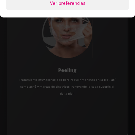
Ver preferencias
Peeling
Tratamiento muy aconsejado para reducir manchas en la piel, así
como acné y marcas de cicatrices, renovando la capa superficial
de la piel.