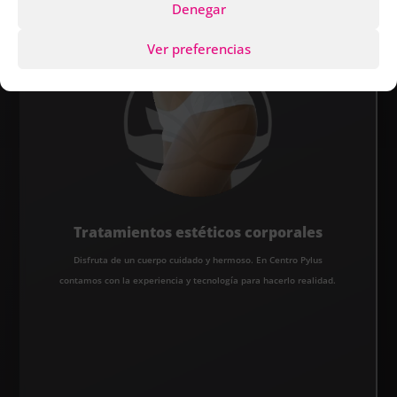
Denegar
Ver preferencias
Tratamientos estéticos corporales
Disfruta de un cuerpo cuidado y hermoso. En Centro Pylus
contamos con la experiencia y tecnología para hacerlo realidad.