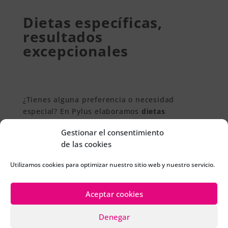
Dietas específicas,
resultados
excepcionales
¿Tienes alguna preferencia o necesidad
especial? En Pylus elaboramos
dietas
personalizadas
: vegetarianas, veganas,
Gestionar el consentimiento
cetogénicas, antiinflamatorias, y más. Siempre
de las cookies
basadas en criterios profesionales y con un
seguimiento cercano y constante.
Utilizamos cookies para optimizar nuestro sitio web y nuestro servicio.
Aceptar cookies
Denegar