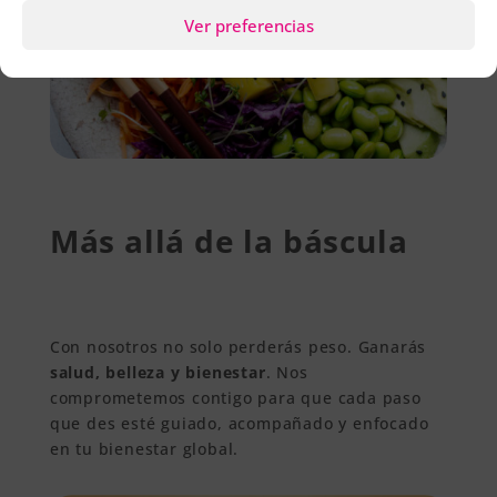
Ver preferencias
Más allá de la báscula
Con nosotros no solo perderás peso. Ganarás
salud, belleza y bienestar
. Nos
comprometemos contigo para que cada paso
que des esté guiado, acompañado y enfocado
en tu bienestar global.