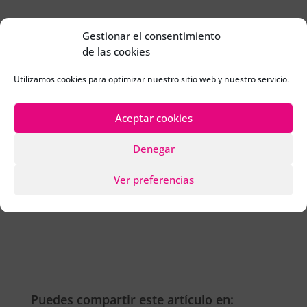
¡ Un abrazo !
Gestionar el consentimiento
de las cookies
Utilizamos cookies para optimizar nuestro sitio web y nuestro servicio.
Aceptar cookies
←
FELIZ NAVIDAD Y PROSPERO 2022
Siete ideas para regalar estas Navidades
→
Denegar
Volver a blog Pylus
Ver preferencias
Puedes compartir este artículo en: